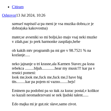
Citiram
Odgovor
13 Jul 2024, 10:26
samuel napisal/-a:
pa meni je vsa muzika dobra,ce je
dobra(aka kakovostna)
mater,se avseniki so mi boljsi,ko majo vsaj neki muzke
v zilah,pac jo prek harmonke zaspilajo,hehe
ob kakih mtv programih pa mi gre v 98.7521 % na
kozlanje.....
neko jajnanje u tri krasne,ala Karmen Stavec,pa ksna
rebekca .........bljuh.............hear my music!!! kar pa v
resnici pomeni:
look me,look me,fuck me,fuck me,I have big
tits.........kar pa pojem ni vazno........bejs!
Eminem pa podobni pa so itak za kurac postal,v kolikor
so kazali neomadezevani se nek ljudski talent......
Edo majka mi je gut.nic slave,samo zivot.