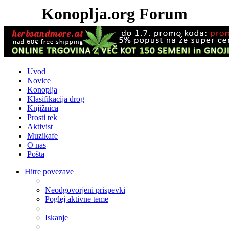
Konoplja.org Forum
Uvod
Novice
Konoplja
Klasifikacija drog
Knjižnica
Prosti tek
Aktivist
Muzikafe
O nas
Pošta
Hitre povezave
Neodgovorjeni prispevki
Poglej aktivne teme
Iskanje