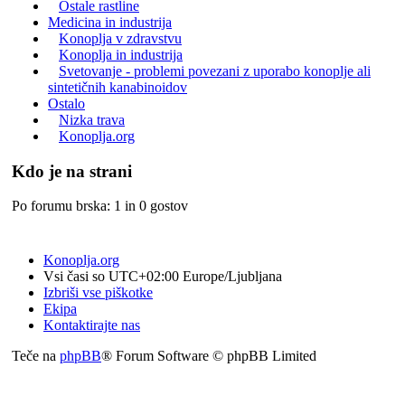
Ostale rastline
Medicina in industrija
Konoplja v zdravstvu
Konoplja in industrija
Svetovanje - problemi povezani z uporabo konoplje ali
sintetičnih kanabinoidov
Ostalo
Nizka trava
Konoplja.org
Kdo je na strani
Po forumu brska: 1 in 0 gostov
Konoplja.org
Vsi časi so UTC+02:00 Europe/Ljubljana
Izbriši vse piškotke
Ekipa
Kontaktirajte nas
Teče na
phpBB
® Forum Software © phpBB Limited