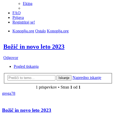
Ekipa
FAQ
Prijava
Registriraj se!
Konoplja.org
Ostalo
Konoplja.org
Iskanje
Božič in novo leto 2023
Odgovor
Pogled tiskanja
Napredno iskanje
Iskanje
1 prispevkov • Stran
1
od
1
grega78
Božič in novo leto 2023