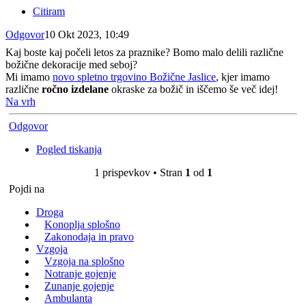
Citiram
Odgovor
10 Okt 2023, 10:49
Kaj boste kaj počeli letos za praznike? Bomo malo delili različne
božične dekoracije med seboj?
Mi imamo
novo spletno trgovino Božične Jaslice
, kjer imamo
različne
ročno izdelane
okraske za božič in iščemo še več idej!
Na vrh
Odgovor
Pogled tiskanja
1 prispevkov • Stran
1
od
1
Pojdi na
Droga
Konoplja splošno
Zakonodaja in pravo
Vzgoja
Vzgoja na splošno
Notranje gojenje
Zunanje gojenje
Ambulanta