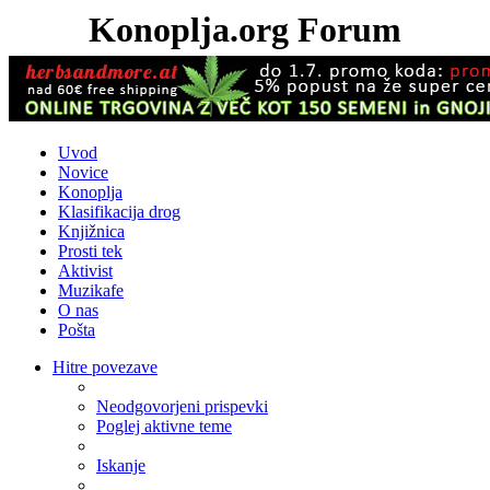
Konoplja.org Forum
Uvod
Novice
Konoplja
Klasifikacija drog
Knjižnica
Prosti tek
Aktivist
Muzikafe
O nas
Pošta
Hitre povezave
Neodgovorjeni prispevki
Poglej aktivne teme
Iskanje