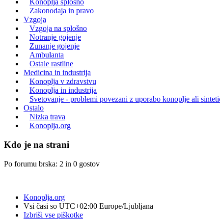
Konoplja splošno
Zakonodaja in pravo
Vzgoja
Vzgoja na splošno
Notranje gojenje
Zunanje gojenje
Ambulanta
Ostale rastline
Medicina in industrija
Konoplja v zdravstvu
Konoplja in industrija
Svetovanje - problemi povezani z uporabo konoplje ali sintet
Ostalo
Nizka trava
Konoplja.org
Kdo je na strani
Po forumu brska: 2 in 0 gostov
Konoplja.org
Vsi časi so UTC+02:00 Europe/Ljubljana
Izbriši vse piškotke