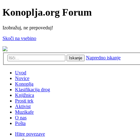
Konoplja.org Forum
Izobražuj, ne prepoveduj!
Skoči na vsebino
Napredno iskanje
Iskanje
Uvod
Novice
Konoplja
Klasifikacija drog
Knjižnica
Prosti tek
Aktivist
Muzikafe
O nas
Pošta
Hitre povezave