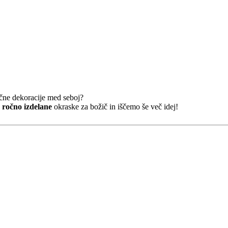
ične dekoracije med seboj?
e
ročno izdelane
okraske za božič in iščemo še več idej!