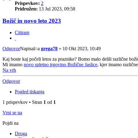
Prispevkov:
2
Pridružen:
13 Jul 2023, 09:58
Božič in novo leto 2023
Citiram
Odgovor
Napisal/-a
grega78
»
10 Okt 2023, 10:49
Kaj boste kaj počeli letos za praznike? Bomo malo delili različne bož
Mi imamo
novo spletno trgovino Božične Jaslice
, kjer imamo različn
Na vrh
Odgovor
Pogled tiskanja
1 prispevkov • Stran
1
od
1
Vrni se na
Pojdi na
Droga