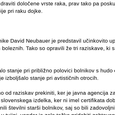
raviti določene vrste raka, prav tako pa posk
je pri raku dojke.
inike David Neubauer je predstavil učinkovito u
 boleznih. Tako so opravili že tri raziskave, ki 
o stanje pri približno polovici bolnikov s hudo 
izboljšalo stanje pri avtističnih otrocih.
no od raziskav prekiniti, ker je javna agencija za
ovenskega izdelka, ker ni imel certifikata do
 številni starši bolnikov, saj so bili zadovoljni