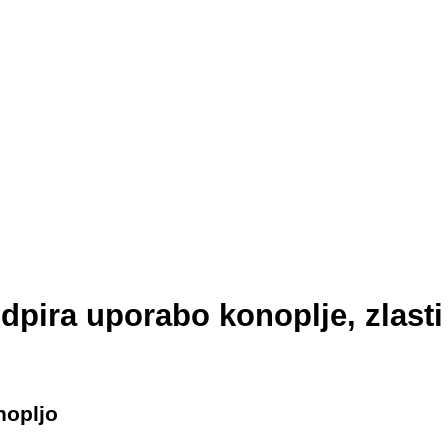
pira uporabo konoplje, zlasti
nopljo