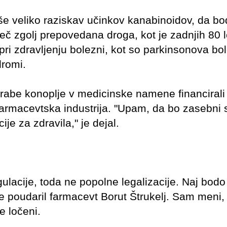
i še veliko raziskav učinkov kanabinoidov, da bo
č zgolj prepovedana droga, kot je zadnjih 80 le
pri zdravljenju bolezni, kot so parkinsonova bo
dromi.
abe konoplje v medicinske namene financirali 
 farmacevtska industrija. "Upam, da bo zasebni s
ije za zdravila," je dejal.
lacije, toda ne popolne legalizacije. Naj bodo
je poudaril farmacevt Borut Štrukelj. Sam meni, 
e ločeni.