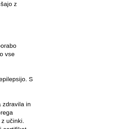
ušajo z
porabo
so vse
epilepsijo. S
 zdravila in
brega
 z učinki.