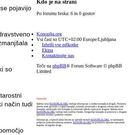
Kdo je na strani
se pojavijo
Po forumu brska: 6 in 0 gostov
zdravstveno
Konoplja.org
Vsi časi so UTC+02:00 Europe/Ljubljana
 zmanjšala
Izbriši vse piškotke
Ekipa
Kontaktirajte nas
Teče na
phpBB
® Forum Software © phpBB
ki so
Limited
tarostni
Opozorilo
ki način tudi
Spletna stran
KONOPLJA.ORG
vsebuje informacije o rastlini konoplji in drogah. Nekatere
sporne teme govorijo o vzgoji konoplje, zakonih, povezanih z drogami, rekreacijski rabi
konoplje, medicinski rabi konoplje in svetovnih vplivih vojne proti drogam. Spletna stran
KONOPLJA.ORG
vsebuje tudi različne članke, fotografije konoplje in povezave z drugimi
spletnimi stranmi s podobno vsebino.
Informacije, o katerih lahko berete na spletnih straneh
KONOPLJA.ORG
, so namenjene
izključno izobraževalnemu namenu.
KONOPLJA.ORG
ne promovira uporabe katerekoli
ilegalne ali legalne droge.
 pomočjo