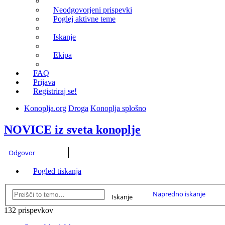
Neodgovorjeni prispevki
Poglej aktivne teme
Iskanje
Ekipa
FAQ
Prijava
Registriraj se!
Konoplja.org
Droga
Konoplja splošno
NOVICE iz sveta konoplje
Odgovor
Pogled tiskanja
Napredno iskanje
Iskanje
132 prispevkov