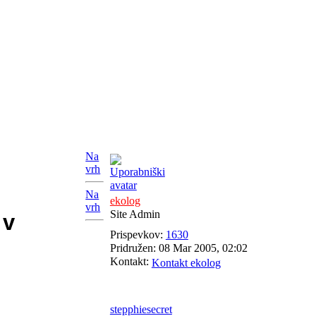
Na
Citiram
vrh
Na
ekolog
vrh
Site Admin
 v
Prispevkov:
1630
Pridružen:
08 Mar 2005, 02:02
Kontakt:
Kontakt ekolog
stepphiesecret