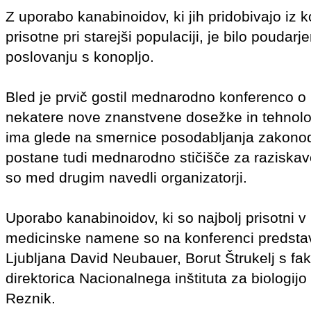
Z uporabo kanabinoidov, ki jih pridobivajo iz k
prisotne pri starejši populaciji, je bilo pou
poslovanju s konopljo.
Bled je prvič gostil mednarodno konferenco o p
nekatere nove znanstvene dosežke in tehnologij
ima glede na smernice posodabljanja zakonodaj
postane tudi mednarodno stičišče za raziskav
so med drugim navedli organizatorji.
Uporabo kanabinoidov, ki so najbolj prisotni
medicinske namene so na konferenci predstavil
Ljubljana David Neubauer, Borut Štrukelj s fak
direktorica Nacionalnega inštituta za biologijo
Reznik.