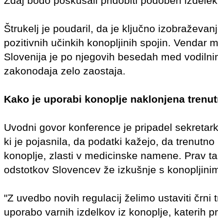
Zdaj bodo poskušali pridobiti podoben izdelek v 
Štrukelj je poudaril, da je ključno izobraževan
pozitivnih učinkih konopljinih spojin. Vendar 
Slovenija je po njegovih besedah med vodilni
zakonodaja zelo zaostaja.
Kako je uporabi konoplje naklonjena trenu
Uvodni govor konference je pripadel sekretark
ki je pojasnila, da podatki kažejo, da trenutn
konoplje, zlasti v medicinske namene. Prav ta
odstotkov Slovencev že izkušnje s konopljinimi
"Z uvedbo novih regulacij želimo ustaviti črni
uporabo varnih izdelkov iz konoplje, katerih