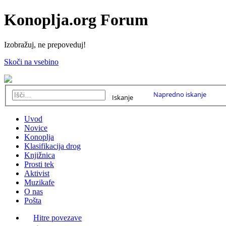
Konoplja.org Forum
Izobražuj, ne prepoveduj!
Skoči na vsebino
Napredno iskanje
Iskanje
Uvod
Novice
Konoplja
Klasifikacija drog
Knjižnica
Prosti tek
Aktivist
Muzikafe
O nas
Pošta
Hitre povezave