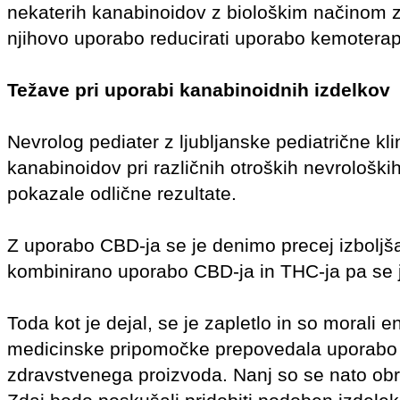
nekaterih kanabinoidov z biološkim načinom zd
njihovo uporabo reducirati uporabo kemoterapi
Težave pri uporabi kanabinoidnih izdelkov
Nevrolog pediater z ljubljanske pediatrične kl
kanabinoidov pri različnih otroških nevroloških
pokazale odlične rezultate.
Z uporabo CBD-ja se je denimo precej izboljšal
kombinirano uporabo CBD-ja in THC-ja pa se je 
Toda kot je dejal, se je zapletlo in so morali e
medicinske pripomočke prepovedala uporabo sl
zdravstvenega proizvoda. Nanj so se nato obrnili