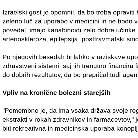
Izraelski gost je opomnil, da bo treba opravit
zeleno luč za uporabo v medicini in ne bodo ve
povedal, imajo kanabinoidi zelo dobre učinke 
arterioskleroza, epilepsija, posttravmatski sin
Po njegovih besedah bi lahko v raziskave upor
zdravstveni sistemi, saj jih trenutno financira
do dobrih rezultatov, da bo prepričal tudi agenc
Vpliv na kronične bolezni starejših
"Pomembno je, da ima vsaka država svoje regu
ekstrakti v rokah zdravnikov in farmacevtov," 
biti rekreativna in medicinska uporaba konoplj