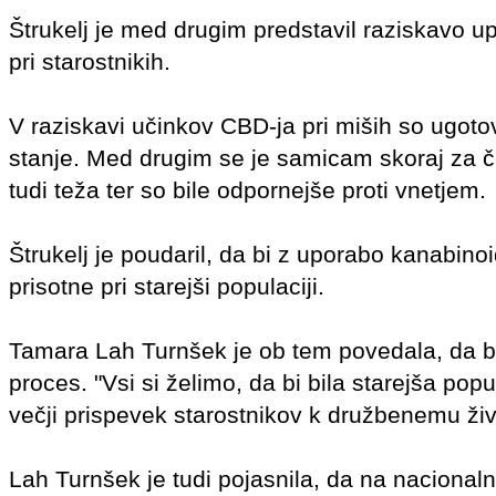
Štrukelj je med drugim predstavil raziskavo u
pri starostnikih.
V raziskavi učinkov CBD-ja pri miših so ugotovi
stanje. Med drugim se je samicam skoraj za če
tudi teža ter so bile odpornejše proti vnetjem.
Štrukelj je poudaril, da bi z uporabo kanabino
prisotne pri starejši populaciji.
Tamara Lah Turnšek je ob tem povedala, da bi
proces. "Vsi si želimo, da bi bila starejša popul
večji prispevek starostnikov k družbenemu živ
Lah Turnšek je tudi pojasnila, da na nacional