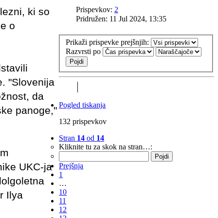
Prispevkov:
2
lezni, ki so
Pridružen:
11 Jul 2024, 13:35
ce o
Prikaži prispevke prejšnjih:
Razvrsti po
tavili
. "Slovenija
ožnost, da
Pogled tiskanja
ske panoge,"
132 prispevkov
Stran
14
od
14
Kliknite tu za skok na stran…:
em
nike UKC-ja
Prejšnja
1
dolgoletna
…
10
r Ilya
11
12