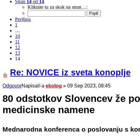
Stran
14
od
14
Kliknite tu za skok na stran…:
Prejšnja
1
…
10
11
12
13
14
Re: NOVICE iz sveta konoplje
Odgovor
Napisal/-a
ekolog
»
09 Sep 2023, 08:45
80 odstotkov Slovencev že pod
medicinske namene
Mednarodna konferenca o poslovanju s ko