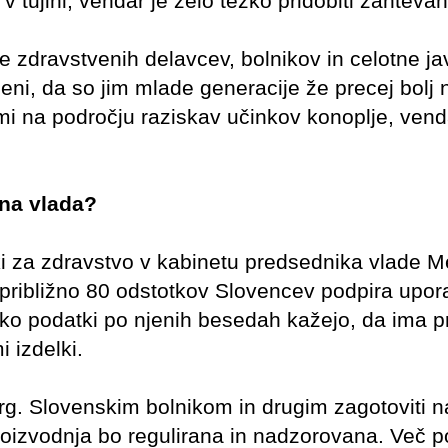
tujini, vendar je zelo težko pridobiti zahtevani 
je zdravstvenih delavcev, bolnikov in celotne ja
meni, da so jim mlade generacije že precej bolj 
mi na področju raziskav učinkov konoplje, vend
tna vlada?
i za zdravstvo v kabinetu predsednika vlade Me
o približno 80 odstotkov Slovencev podpira upo
ko podatki po njenih besedah kažejo, da ima pr
 izdelki.
 trg. Slovenskim bolnikom in drugim zagotoviti n
 proizvodnja bo regulirana in nadzorovana. Več