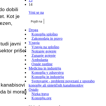
13
14
do dobili
Vrni se na
t. Kot je
Pojdi na
lezen,
Droga
Konoplja splošno
Zakonodaja in pravo
Vzgoja
tudi javni
Vzgoja na splošno
ektor prišel
Notranje gojenje
Zunanje gojenje
Ambulanta
Ostale rastline
Medicina in industrija
Konoplja v zdravstvu
Konoplja in industrija
Svetovanje - problemi povezani z uporabo
 kanabisovi
konoplje ali sintetičnih kanabinoidov
Ostalo
da bi morali
Nizka trava
Konoplja.org