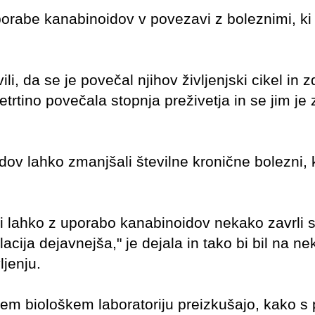
porabe kanabinoidov v povezavi z boleznimi, ki 
li, da se je povečal njihov življenjski cikel in 
trtino povečala stopnja preživetja in se jim je
idov lahko zmanjšali številne kronične bolezni, 
 lahko z uporabo kanabinoidov nekako zavrli s
acija dejavnejša," je dejala in tako bi bil na ne
ljenju.
nem biološkem laboratoriju preizkušajo, kako s