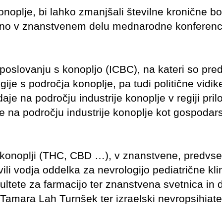
onoplje, bi lahko zmanjšali številne kronične bo
darjeno v znanstvenem delu mednarodne konferen
oslovanju s konopljo (ICBC), na kateri so preds
e s področja konoplje, pa tudi politične vidike
e na področju industrije konoplje v regiji pril
e na področju industrije konoplje kot gospodar
 v konoplji (THC, CBD …), v znanstvene, predvs
i vodja oddelka za nevrologijo pediatrične kli
ultete za farmacijo ter znanstvena svetnica in 
 Tamara Lah Turnšek ter izraelski nevropsihiate