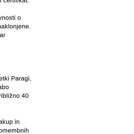
certifikat.
vnosti o
naklonjene.
ar
tki Paragi,
rabo
ibližno 40
akup in
 pomembnih