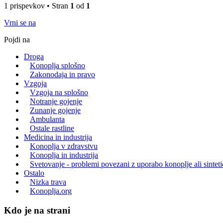
1 prispevkov • Stran
1
od
1
Vrni se na
Pojdi na
Droga
Konoplja splošno
Zakonodaja in pravo
Vzgoja
Vzgoja na splošno
Notranje gojenje
Zunanje gojenje
Ambulanta
Ostale rastline
Medicina in industrija
Konoplja v zdravstvu
Konoplja in industrija
Svetovanje - problemi povezani z uporabo konoplje ali sintet
Ostalo
Nizka trava
Konoplja.org
Kdo je na strani