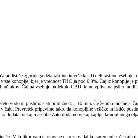
čajno lističe zgornjega dela rastline in vršičke. Ti deli rastline vsebuj
i vrste konoplje, kjer je vrednost THC-ja pod 0,3%. Čaj iz konoplje je p
h učinkov. Čaj pa vsebuje molekulo CBD, ki ne vpliva na psiho, nudi pa
vrelo vodo in pustimo stati približno 5 – 10 min. Če želimo močnejši č
 čaju. Prevretek pripavimo tako, da konopljine vršičke in lističe pusti
rebno dodatai nekaj maščobe.Zato dodamo nekaj kapljic konopljinega o
načo. V kolikor vam ta okus ne ustreza ga lahko spremenite, če čaju do