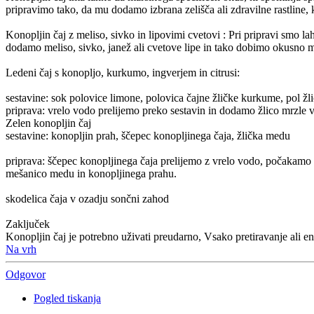
pripravimo tako, da mu dodamo izbrana zelišča ali zdravilne rastline, 
Konopljin čaj z meliso, sivko in lipovimi cvetovi : Pri pripravi smo l
dodamo meliso, sivko, janež ali cvetove lipe in tako dobimo okusno 
Ledeni čaj s konopljo, kurkumo, ingverjem in citrusi:
sestavine: sok polovice limone, polovica čajne žličke kurkume, pol žli
priprava: vrelo vodo prelijemo preko sestavin in dodamo žlico mrzle v
Zelen konopljin čaj
sestavine: konopljin prah, ščepec konopljinega čaja, žlička medu
priprava: ščepec konopljinega čaja prelijemo z vrelo vodo, počaka
mešanico medu in konopljinega prahu.
skodelica čaja v ozadju sončni zahod
Zaključek
Konopljin čaj je potrebno uživati preudarno, Vsako pretiravanje ali e
Na vrh
Odgovor
Pogled tiskanja