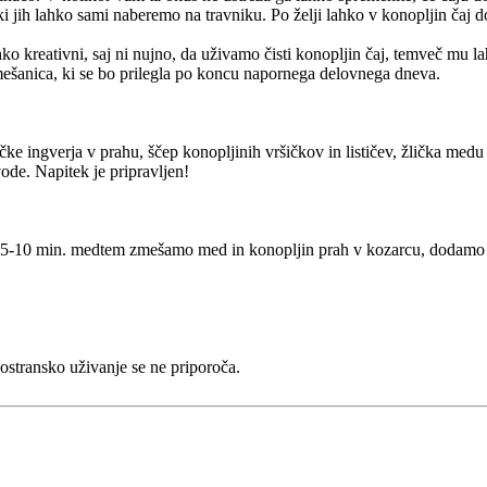
ki jih lahko sami naberemo na travniku. Po želji lahko v konopljin čaj 
ahko kreativni, saj ni nujno, da uživamo čisti konopljin čaj, temveč mu l
mešanica, ki se bo prilegla po koncu napornega delovnega dneva.
čke ingverja v prahu, ščep konopljinih vršičkov in lističev, žlička medu
ode. Napitek je pripravljen!
mo 5-10 min. medtem zmešamo med in konopljin prah v kozarcu, dodamo 
nostransko uživanje se ne priporoča.