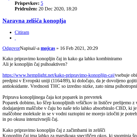
Prispevkov:
5
Pridružen:
20 Dec 2020, 18:20
Naravna zelišča konoplja
Citiram
Odgovor
Napisal/-a
mojcas
»
16 Feb 2021, 20:29
Kako pripravimo konopljin čaj in kako ga lahko kombiniramo
Ali je konopljin čaj psihoaktiven?
https://www.hemplight.net/kako-pripravimo-konopljin-caj/
vsebuje obi
predpisi v Evropski uniji (1164/89), ki določajo, da je dovoljeno gojit
antioksidante. Vrednosti THC so izredno nizke, zato nima psihotropni
Priprava konopljinega čaja kot poparek in prevretek
Poparek dobimo, ko ščep konopljinih vršičkov in lističev prelijemo z 
dodajanjem maščobe v čaju bo naše telo lahko absorbiralo CBD, ki je v
maščobne molekule in se v vodni raztopini ne morejo izločiti je pot
in po okusu intenzivnejši čaj.
Kako pripravimo konopljin čaj z začimbami in zelišči
Konopljin čaj ima lahko za marsikoga specifičen okus, ki spominja špi