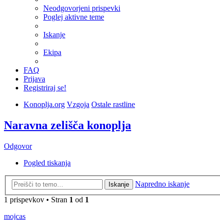
Neodgovorjeni prispevki
Poglej aktivne teme
Iskanje
Ekipa
FAQ
Prijava
Registriraj se!
Konoplja.org
Vzgoja
Ostale rastline
Naravna zelišča konoplja
Odgovor
Pogled tiskanja
Napredno iskanje
Iskanje
1 prispevkov • Stran
1
od
1
mojcas