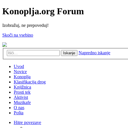
Konoplja.org Forum
Izobražuj, ne prepoveduj!
Skoči na vsebino
Napredno iskanje
Iskanje
Uvod
Novice
Konoplja
Klasifikacija drog
Knjižnica
Prosti tek
Aktivist
Muzikafe
O nas
Pošta
Hitre povezave