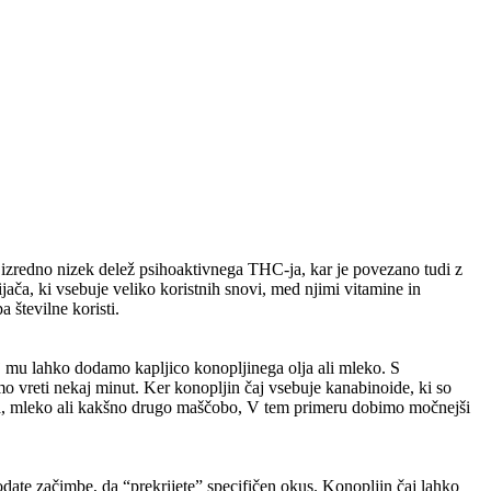
ejo izredno nizek delež psihoaktivnega THC-ja, kar je povezano tudi z
ijača, ki vsebuje veliko koristnih snovi, med njimi vitamine in
 številne koristi.
aj mu lahko dodamo kapljico konopljinega olja ali mleko. S
mo vreti nekaj minut. Ker konopljin čaj vsebuje kanabinoide, ki so
lja, mleko ali kakšno drugo maščobo, V tem primeru dobimo močnejši
date začimbe, da “prekrijete” specifičen okus. Konopljin čaj lahko