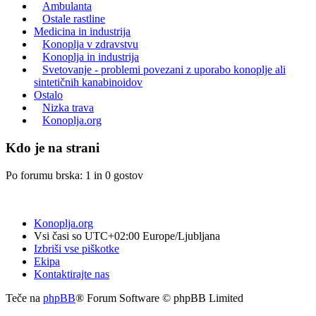
Ambulanta
Ostale rastline
Medicina in industrija
Konoplja v zdravstvu
Konoplja in industrija
Svetovanje - problemi povezani z uporabo konoplje ali
sintetičnih kanabinoidov
Ostalo
Nizka trava
Konoplja.org
Kdo je na strani
Po forumu brska: 1 in 0 gostov
Konoplja.org
Vsi časi so UTC+02:00 Europe/Ljubljana
Izbriši vse piškotke
Ekipa
Kontaktirajte nas
Teče na
phpBB
® Forum Software © phpBB Limited