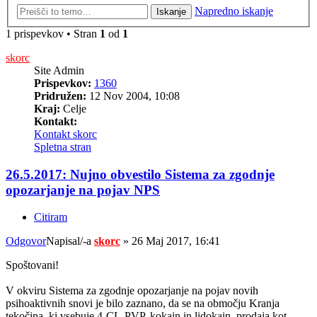
Napredno iskanje
Iskanje
1 prispevkov • Stran
1
od
1
skorc
Site Admin
Prispevkov:
1360
Pridružen:
12 Nov 2004, 10:08
Kraj:
Celje
Kontakt:
Kontakt skorc
Spletna stran
26.5.2017: Nujno obvestilo Sistema za zgodnje
opozarjanje na pojav NPS
Citiram
Odgovor
Napisal/-a
skorc
»
26 Maj 2017, 16:41
Spoštovani!
V okviru Sistema za zgodnje opozarjanje na pojav novih
psihoaktivnih snovi je bilo zaznano, da se na območju Kranja
tekočina, ki vsebuje 4-CL-PVP, kokain in lidokain, prodaja kot