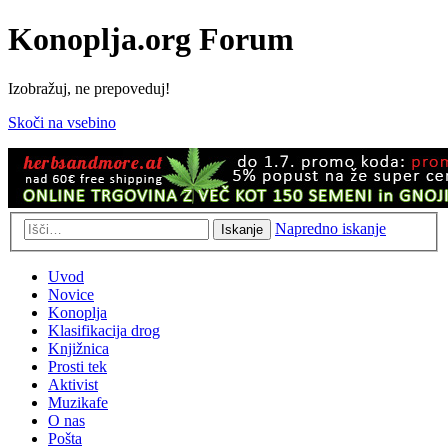
Konoplja.org Forum
Izobražuj, ne prepoveduj!
Skoči na vsebino
Napredno iskanje
Iskanje
Uvod
Novice
Konoplja
Klasifikacija drog
Knjižnica
Prosti tek
Aktivist
Muzikafe
O nas
Pošta