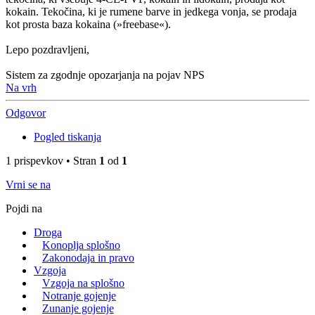
kokain. Tekočina, ki je rumene barve in jedkega vonja, se prodaja
kot prosta baza kokaina (»freebase«).
Lepo pozdravljeni,
Sistem za zgodnje opozarjanja na pojav NPS
Na vrh
Odgovor
Pogled tiskanja
1 prispevkov • Stran
1
od
1
Vrni se na
Pojdi na
Droga
Konoplja splošno
Zakonodaja in pravo
Vzgoja
Vzgoja na splošno
Notranje gojenje
Zunanje gojenje