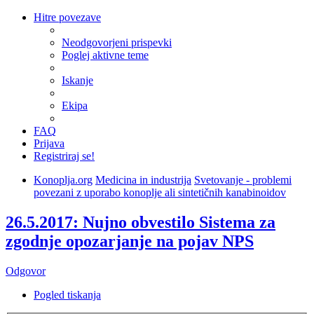
Hitre povezave
Neodgovorjeni prispevki
Poglej aktivne teme
Iskanje
Ekipa
FAQ
Prijava
Registriraj se!
Konoplja.org
Medicina in industrija
Svetovanje - problemi
povezani z uporabo konoplje ali sintetičnih kanabinoidov
26.5.2017: Nujno obvestilo Sistema za
zgodnje opozarjanje na pojav NPS
Odgovor
Pogled tiskanja