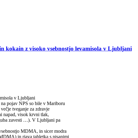
in kokain z visoko vsebnostjo levamisola v Ljubljani
misola v Ljubljani
e na pojav NPS so bile v Mariboru
 večje tveganje za zdravje
i napad, visok krvni tlak,
guba zavesti …). V Ljubljani pa
ko vsebnostjo MDMA, in sicer modra
MDMA) in rjava tabletka s pisanimi