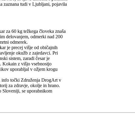
 zaznana tudi v Ljubljani, pojavila
ar za 60 kg težkega človeka znaša
im delovanjem, odmerki nad 200
smrtni odmerek.
ar je precej višje od običajnih
ravljenje okužb z zajedavci. Pri
ski sistem, zaradi česar je
. Kokain z višjo vsebnostjo
bnikov uporabljal v ožjem krogu
i info točki Združenja DrogArt v
orij za zdravje, okolje in hrano.
 po Sloveniji, se uporabnikom