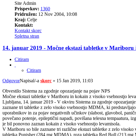
Site Admin
Prispevkov:
1360
Pridružen:
12 Nov 2004, 10:08
Kraj:
Celje
Kontakt:
Kontakt skorc
Spletna stran
14. januar 2019 - Močne ekstazi tabletke v Mariboru 
Citiram
Citiram
Odgovor
Napisal/-a
skorc
»
15 Jan 2019, 11:03
Obvestilo Sistema za zgodnje opozarjanje na pojav NPS
Močne ekstazi tabletke v Mariboru in kokain z visoko vsebnostjo leva
Ljubljana, 14. januar 2019 - V okviru Sistema za zgodnje opozarjanj
zaznane tri tabletke z zelo visoko vsebnostjo MDMA, ki predstavljajo
uporabnikov in za pojav negativnih učinkov (slabost, glavobol, paničn
povečano potenje, epileptični napadi, povišana telesna tempaatura, iz
je bil ponovno zaznan kokain z visoko vsebnostjo levamisola.
V Mariboru so bile zaznane tri različne ekstazi tabletke z zelo viso
tabletka Punisher (284 mg MDMA), roza tabletka Red Bull (213 mg 