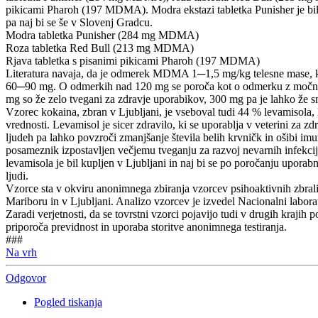
pikicami Pharoh (197 MDMA). Modra ekstazi tabletka Punisher je bila
pa naj bi se še v Slovenj Gradcu.
Modra tabletka Punisher (284 mg MDMA)
Roza tabletka Red Bull (213 mg MDMA)
Rjava tabletka s pisanimi pikicami Pharoh (197 MDMA)
Literatura navaja, da je odmerek MDMA 1─1,5 mg/kg telesne mase, k
60─90 mg. O odmerkih nad 120 mg se poroča kot o odmerku z močn
mg so že zelo tvegani za zdravje uporabikov, 300 mg pa je lahko že 
Vzorec kokaina, zbran v Ljubljani, je vseboval tudi 44 % levamisola, k
vrednosti. Levamisol je sicer zdravilo, ki se uporablja v veterini za zd
ljudeh pa lahko povzroči zmanjšanje števila belih krvničk in ošibi imun
posameznik izpostavljen večjemu tveganju za razvoj nevarnih infekcij
levamisola je bil kupljen v Ljubljani in naj bi se po poročanju upora
ljudi.
Vzorce sta v okviru anonimnega zbiranja vzorcev psihoaktivnih zbral
Mariboru in v Ljubljani. Analizo vzorcev je izvedel Nacionalni laborat
Zaradi verjetnosti, da se tovrstni vzorci pojavijo tudi v drugih krajih
priporoča previdnost in uporaba storitve anonimnega testiranja.
###
Na vrh
Odgovor
Pogled tiskanja