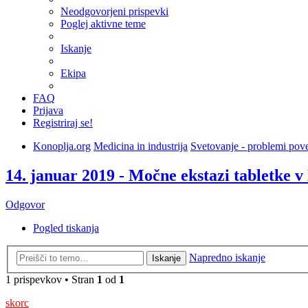
Neodgovorjeni prispevki
Poglej aktivne teme
Iskanje
Ekipa
FAQ
Prijava
Registriraj se!
Konoplja.org
Medicina in industrija
Svetovanje - problemi pove
14. januar 2019 - Močne ekstazi tabletke v
Odgovor
Pogled tiskanja
Napredno iskanje
Iskanje
1 prispevkov • Stran
1
od
1
skorc