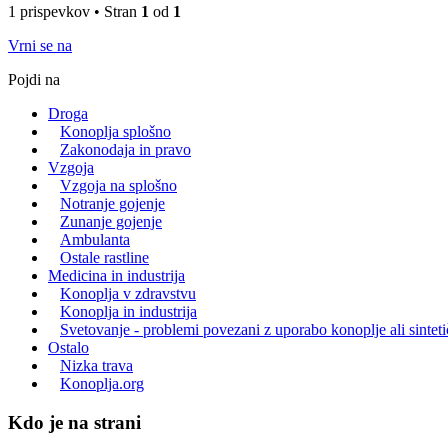
1 prispevkov • Stran
1
od
1
Vrni se na
Pojdi na
Droga
Konoplja splošno
Zakonodaja in pravo
Vzgoja
Vzgoja na splošno
Notranje gojenje
Zunanje gojenje
Ambulanta
Ostale rastline
Medicina in industrija
Konoplja v zdravstvu
Konoplja in industrija
Svetovanje - problemi povezani z uporabo konoplje ali sintet
Ostalo
Nizka trava
Konoplja.org
Kdo je na strani