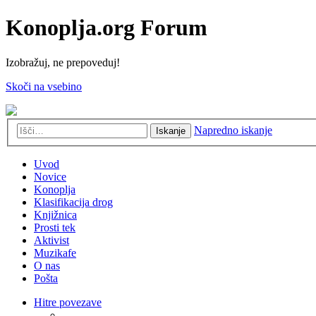
Konoplja.org Forum
Izobražuj, ne prepoveduj!
Skoči na vsebino
Napredno iskanje
Iskanje
Uvod
Novice
Konoplja
Klasifikacija drog
Knjižnica
Prosti tek
Aktivist
Muzikafe
O nas
Pošta
Hitre povezave