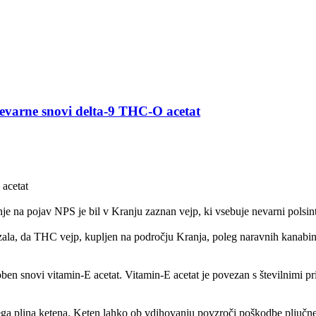
varne snovi delta-9 THC-O acetat
acetat
e na pojav NPS je bil v Kranju zaznan vejp, ki vsebuje nevarni polsin
kazala, da THC vejp, kupljen na področju Kranja, poleg naravnih kanab
ben snovi vitamin-E acetat. Vitamin-E acetat je povezan s številnimi pr
a plina ketena. Keten lahko ob vdihovanju povzroči poškodbe pljučnega 