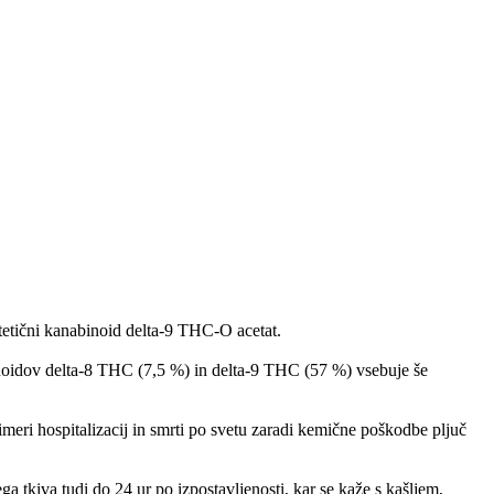
tetični kanabinoid delta-9 THC-O acetat.
inoidov delta-8 THC (7,5 %) in delta-9 THC (57 %) vsebuje še
imeri hospitalizacij in smrti po svetu zaradi kemične poškodbe pljuč
tkiva tudi do 24 ur po izpostavljenosti, kar se kaže s kašljem,