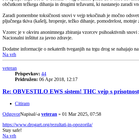
občutkom težkega dihanja in drugimi težavami, ki nastanejo zaradi vne
Zaradi pomembne toksičnosti snovi v vejp tekočinah je močno odsveto
pljučnega tkiva (kašelj, hropenje, težko dihanje, pomodrelost, motnje 
Vzorec je v okviru anonimnega zbiranja vzorcev psihoaktivnih snovi zb
Nacionalni inštitut za javno zdravje.
Dodatne informacije o nekaterih tveganjih na trgu drog se nahajajo na
Na vrh
veteran
Prispevkov:
44
Pridružen:
06 Apr 2018, 12:17
Re: OBVESTILO EWS sistem! THC vejp s prisotnostj
Citiram
Odgovor
Napisal/-a
veteran
»
01 Mar 2025, 07:58
https://www.drogart.org/rezultati-in-opozorila/
Stay safe!
Na vrh