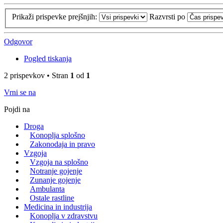
Prikaži prispevke prejšnjih:
Razvrsti po
Odgovor
Pogled tiskanja
2 prispevkov • Stran
1
od
1
Vrni se na
Pojdi na
Droga
Konoplja splošno
Zakonodaja in pravo
Vzgoja
Vzgoja na splošno
Notranje gojenje
Zunanje gojenje
Ambulanta
Ostale rastline
Medicina in industrija
Konoplja v zdravstvu