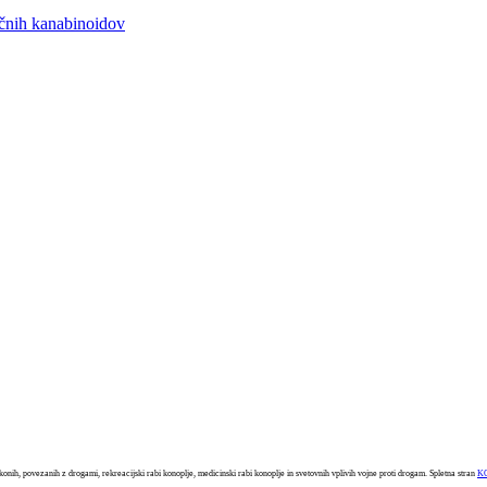
ičnih kanabinoidov
konih, povezanih z drogami, rekreacijski rabi konoplje, medicinski rabi konoplje in svetovnih vplivih vojne proti drogam. Spletna stran
K