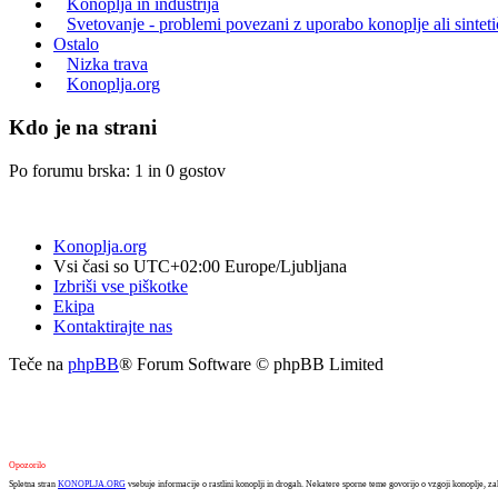
Konoplja in industrija
Svetovanje - problemi povezani z uporabo konoplje ali sintet
Ostalo
Nizka trava
Konoplja.org
Kdo je na strani
Po forumu brska: 1 in 0 gostov
Konoplja.org
Vsi časi so UTC+02:00 Europe/Ljubljana
Izbriši vse piškotke
Ekipa
Kontaktirajte nas
Teče na
phpBB
® Forum Software © phpBB Limited
Opozorilo
Spletna stran
KONOPLJA.ORG
vsebuje informacije o rastlini konoplji in drogah. Nekatere sporne teme govorijo o vzgoji konoplje, za