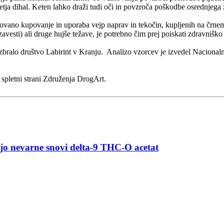
tja dihal. Keten lahko draži tudi oči in povzroča poškodbe osrednjega 
vano kupovanje in uporaba vejp naprav in tekočin, kupljenih na črnem t
zavesti) ali druge hujše težave, je potrebno čim prej poiskati zdravnišk
ralo društvo Labirint v Kranju. Analizo vzorcev je izvedel Nacionalni l
 spletni strani Združenja DrogArt.
o nevarne snovi delta-9 THC-O acetat