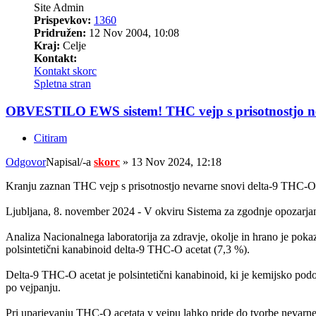
Site Admin
Prispevkov:
1360
Pridružen:
12 Nov 2004, 10:08
Kraj:
Celje
Kontakt:
Kontakt skorc
Spletna stran
OBVESTILO EWS sistem! THC vejp s prisotnostjo ne
Citiram
Odgovor
Napisal/-a
skorc
»
13 Nov 2024, 12:18
Kranju zaznan THC vejp s prisotnostjo nevarne snovi delta-9 THC-O 
Ljubljana, 8. november 2024 - V okviru Sistema za zgodnje opozarjanj
Analiza Nacionalnega laboratorija za zdravje, okolje in hrano je po
polsintetični kanabinoid delta-9 THC-O acetat (7,3 %).
Delta-9 THC-O acetat je polsintetični kanabinoid, ki je kemijsko podo
po vejpanju.
Pri uparjevanju THC-O acetata v vejpu lahko pride do tvorbe nevarneg