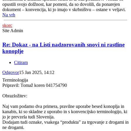
opustili svojo dolžnost, kar pomeni, da so dovolili, da ponarejen
dokument – konvencija, ki jo imajo v skrbništvu – ostane v veljavi.
Na vrh
skorc
Site Admin
Re: Dokaz - na Listi nadzorovanih snovi ni rastline
konoplje
Citiram
Odgovor
15 Jan 2025, 14:12
Terminologija
Pripravil: Tomaž koren 041754790
Obrazložitev:
Naj vam podamo dva primera, pravilne uporabe besed konoplja in
kanabis, ki so skladne z uporabo in s konvencijsko terminologijo, ki
jo je prevzela tudi Slovenija.
Dodajam tudi oznake, vsakega “produkta” za trgovanje z drogami in
ne drogami.