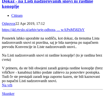
Dokaz - na Listi nadzorovanih snovi ni rastline
konoplje
Citiram
Odgovor
22 Apr 2019, 17:12
https://4d.rtvslo.si/arhiv/seje-odbora- ... wAPnM58ZhY
Posnetek lahko uporabite na sodišču, kot dokaz, da trenutna Lista
nadzorovanih snovi ni pravilna, saj je bila narejena po napačnem
prevodu Konvencije in Liste nadzorovanih snovi..
Na Listi nadzorovanih snovi ni rastline konoplje! (to je rastlina brez
cveta)
V primeru, da ste bili obsojeni zaradi gojenja rastline konoplje (brez
vršičkov - kanabisa) lahko podate zahtevo za ponovitev postopka.
Tudi če ste prestajali zaradi tega zaporno kazen, ste bili kaznovani
po napačni Listi nadzorovanih snovi.
Na vrh
Skunker