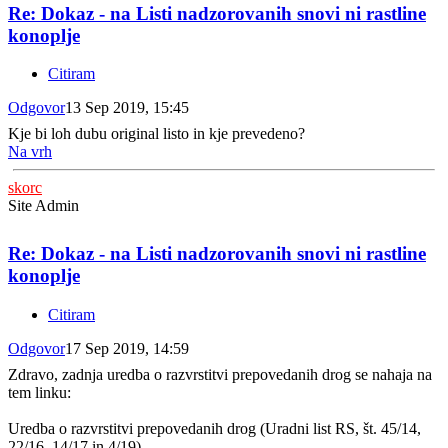
Re: Dokaz - na Listi nadzorovanih snovi ni rastline
konoplje
Citiram
Odgovor
13 Sep 2019, 15:45
Kje bi loh dubu original listo in kje prevedeno?
Na vrh
skorc
Site Admin
Re: Dokaz - na Listi nadzorovanih snovi ni rastline
konoplje
Citiram
Odgovor
17 Sep 2019, 14:59
Zdravo, zadnja uredba o razvrstitvi prepovedanih drog se nahaja na
tem linku:
Uredba o razvrstitvi prepovedanih drog (Uradni list RS, št. 45/14,
22/16, 14/17 in 4/19)