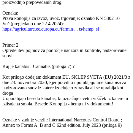
proizvodnjo prepovedanih drog.
Oznaka:
Prava konoplja za izvoz, uvoz, trgovanje: oznako KN 5302 10
Več (pregledano dne 22.4.2024):
https://agriculture.ec.europa.eu/farmin ... ts/hemp_sl
Primer 2:
Opredelitev pojmov za področje nadzora in kontrole, nadzorovane
snovi:
Kaj je kanabis - Cannabis (priloga 7) ?
Kot prilogo dodajam dokument EU, SKLEP SVETA (EU) 2021/3 z
dne 23. novembra 2020, kjer pravilno uporabljajo ime kanabisa za
nadzorovano snov iz katere izdelujejo zdravila ali se uprablja kot
droga
Uoporabjajo besedo kanabis, ki označuje cvetni vršiček iz katere ni
iztisnjena smola. Besede Konoplja - hemp ni v dokumentu!
Oznake v zadnje verziji: International Narcotics Control Board ;
Annex to Forms A, B and C 62nd edition, July 2023 (priloga 9)