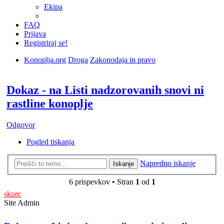
Ekipa
FAQ
Prijava
Registriraj se!
Konoplja.org
Droga
Zakonodaja in pravo
Iskanje
Dokaz - na Listi nadzorovanih snovi ni
rastline konoplje
Odgovor
Pogled tiskanja
Napredno iskanje
Iskanje
6 prispevkov • Stran
1
od
1
skorc
Site Admin