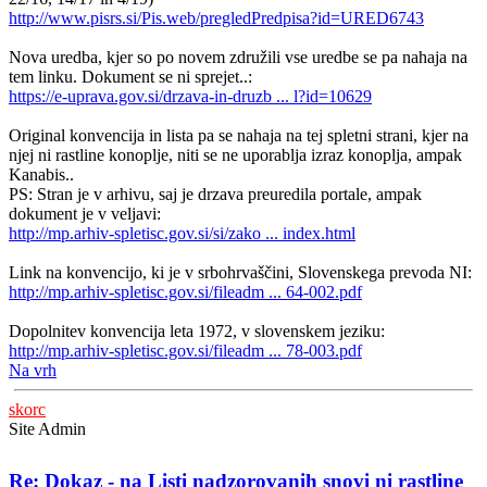
http://www.pisrs.si/Pis.web/pregledPredpisa?id=URED6743
Nova uredba, kjer so po novem združili vse uredbe se pa nahaja na
tem linku. Dokument se ni sprejet..:
https://e-uprava.gov.si/drzava-in-druzb ... l?id=10629
Original konvencija in lista pa se nahaja na tej spletni strani, kjer na
njej ni rastline konoplje, niti se ne uporablja izraz konoplja, ampak
Kanabis..
PS: Stran je v arhivu, saj je drzava preuredila portale, ampak
dokument je v veljavi:
http://mp.arhiv-spletisc.gov.si/si/zako ... index.html
Link na konvencijo, ki je v srbohrvaščini, Slovenskega prevoda NI:
http://mp.arhiv-spletisc.gov.si/fileadm ... 64-002.pdf
Dopolnitev konvencija leta 1972, v slovenskem jeziku:
http://mp.arhiv-spletisc.gov.si/fileadm ... 78-003.pdf
Na vrh
skorc
Site Admin
Re: Dokaz - na Listi nadzorovanih snovi ni rastline