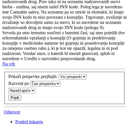
nadzorovanih drog. Prav tako ni na seznamu nadzorovanih snovi
herba - rastlina, saj nisem našel INN kode. Poleg tega je navedeno
ime Cannabis sativa. Na seznamu pa so smole in ekstrakti, ki imajo
svojo INN kodo in niso povezani s konopljo. Trgovanje, uvažanje in
izvažanje so dovoljeni samo za snovi, ki so navedene na seznamu
nadzorovanih drog in imajo svojo INN kodo (priloga 9).
Seveda pa smo trenutno soočeni z burnimi časi, saj smo potrdili dve
referendumski vprašanji o konoplji (O gojenju in predelovanju
konoplje v medicinske namene ter gojenju in posedovanju konoplje
za omejeno osebno rabo.), ki je kot ste opazili, legalna in ni pod
nadzorom. Vendar snov, o katerih bi morali glasovati, sploh ni
navedene v Uredbi o razvrstitvi prepovedanih drog.
Na vrh
Prikaži prispevke prejšnjih:
Razvrsti po
Odgovor
Pogled tiskanja