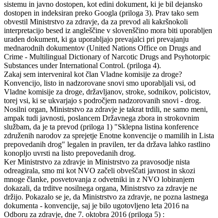
sistemu in javno dostopen, kot edini dokument, ki je bil dejansko
dostopen in indeksiran preko Googla (priloga 3). Prav tako sem
obvestil Ministrstvo za zdravje, da za prevod ali kakršnokoli
interpretacijo besed iz angleščine v slovenščino mora biti uporabljen
uraden dokument, ki ga uporabljajo prevajalci pri prevajanju
mednarodnih dokumentov (United Nations Office on Drugs and
Crime - Multilingual Dictionary of Narcotic Drugs and Psyhotorpic
Substances under International Control. (priloga 4).
Zakaj sem interveniral kot član Vladne komisije za droge?
Konvencijo, listo in nadzorovane snovi smo uporabljali vsi, od
Vladne komisije za droge, državljanov, stroke, sodnikov, policistov,
torej vsi, ki se ukvarjajo s področjem nadzorovanih snovi - drog.
Nosilni organ, Ministrstvo za zdravje je takrat trdili, ne samo meni,
ampak tudi javnosti, poslancem Državnega zbora in strokovnim
službam, da je ta prevod (priloga 1) "Sklepna listina konference
združenih narodov za sprejetje Enotne konvencije o mamilih in Lista
prepovedanih drog" legalen in pravilen, ter da država lahko rastlino
konopljo uvrsti na listo prepovedanih drog.
Ker Ministrstvo za zdravje in Ministrstvo za pravosodje nista
odreagirala, smo mi kot NVO začeli obveščati javnost in skozi
mnoge članke, posvetovanja z odvetniki in z NVO lobiranjem
dokazali, da trditve nosilnega organa, Ministrstvo za zdravje ne
držijo. Pokazalo se je, da Ministrstvo za zdravje, ne pozna lastnega
dokumenta - konvencije, saj je bilo ugotovljeno leta 2016 na
Odboru za zdravje, dne 7. oktobra 2016 (priloga 5) :