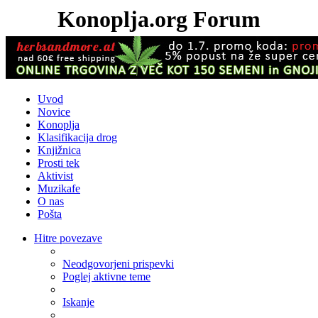
Konoplja.org Forum
Uvod
Novice
Konoplja
Klasifikacija drog
Knjižnica
Prosti tek
Aktivist
Muzikafe
O nas
Pošta
Hitre povezave
Neodgovorjeni prispevki
Poglej aktivne teme
Iskanje