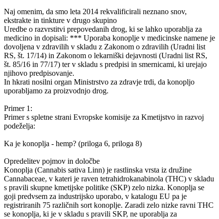
Naj omenim, da smo leta 2014 rekvalificirali neznano snov,
ekstrakte in tinkture v drugo skupino
Uredbe o razvrstitvi prepovedanih drog, ki se lahko uporablja za
medicino in dopisali: *** Uporaba konoplje v medicinske namene je
dovoljena v zdravilih v skladu z Zakonom o zdravilih (Uradni list
RS, št. 17/14) in Zakonom o lekarniški dejavnosti (Uradni list RS,
št. 85/16 in 77/17) ter v skladu s predpisi in smernicami, ki urejajo
njihovo predpisovanje.
In hkrati nosilni organ Ministrstvo za zdravje trdi, da konopljo
uporabljamo za proizvodnjo drog.
Primer 1:
Primer s spletne strani Evropske komisije za Kmetijstvo in razvoj
podeželja:
Ka je konoplja - hemp? (priloga 6, priloga 8)
Opredelitev pojmov in določbe
Konoplja (Cannabis sativa Linn) je rastlinska vrsta iz družine
Cannabaceae, v kateri je raven tetrahidrokanabinola (THC) v skladu
s pravili skupne kmetijske politike (SKP) zelo nizka. Konoplja se
goji predvsem za industrijsko uporabo, v katalogu EU pa je
registriranih 75 različnih sort konoplje. Zaradi zelo nizke ravni THC
se konoplja, ki je v skladu s pravili SKP, ne uporablja za