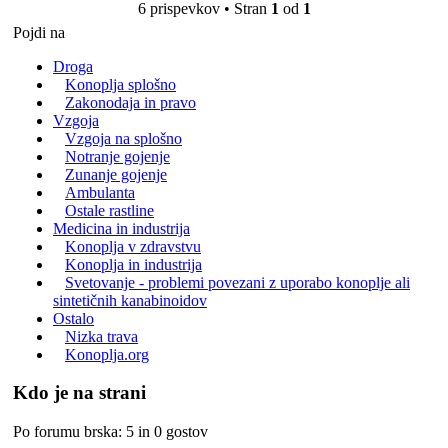
6 prispevkov • Stran
1
od
1
Pojdi na
Droga
Konoplja splošno
Zakonodaja in pravo
Vzgoja
Vzgoja na splošno
Notranje gojenje
Zunanje gojenje
Ambulanta
Ostale rastline
Medicina in industrija
Konoplja v zdravstvu
Konoplja in industrija
Svetovanje - problemi povezani z uporabo konoplje ali
sintetičnih kanabinoidov
Ostalo
Nizka trava
Konoplja.org
Kdo je na strani
Po forumu brska: 5 in 0 gostov