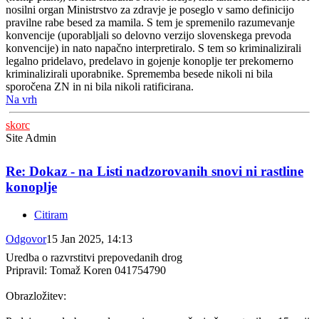
nosilni organ Ministrstvo za zdravje je poseglo v samo definicijo
pravilne rabe besed za mamila. S tem je spremenilo razumevanje
konvencije (uporabljali so delovno verzijo slovenskega prevoda
konvencije) in nato napačno interpretiralo. S tem so kriminalizirali
legalno pridelavo, predelavo in gojenje konoplje ter prekomerno
kriminalizirali uporabnike. Sprememba besede nikoli ni bila
sporočena ZN in ni bila nikoli ratificirana.
Na vrh
skorc
Site Admin
Re: Dokaz - na Listi nadzorovanih snovi ni rastline
konoplje
Citiram
Odgovor
15 Jan 2025, 14:13
Uredba o razvrstitvi prepovedanih drog
Pripravil: Tomaž Koren 041754790
Obrazložitev: