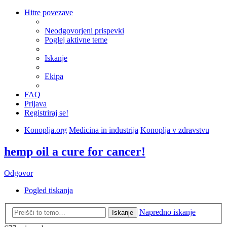
Hitre povezave
Neodgovorjeni prispevki
Poglej aktivne teme
Iskanje
Ekipa
FAQ
Prijava
Registriraj se!
Konoplja.org
Medicina in industrija
Konoplja v zdravstvu
hemp oil a cure for cancer!
Odgovor
Pogled tiskanja
Napredno iskanje
Iskanje