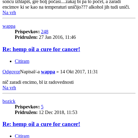
soncu izhlapiš, gre bolj počasi....zakaj bi pa to počel, a zaradi
encimov ki se kao na temperaturi uničijo??? alkohol jih tudi uniči.
Na vrh
wappa
Prispevkov:
248
Pridružen:
27 Jan 2016, 11:46
Re: hemp oil a cure for cancer!
Citiram
Odgovor
Napisal/-a
wappa
»
14 Okt 2017, 11:31
nič zaradi encimo, bl iz radovednosti
Na vrh
bozick
Prispevkov:
5
Pridružen:
12 Dec 2018, 11:53
Re: hemp oil a cure for cancer!
Citiram