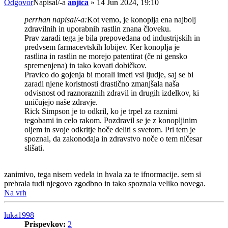
Odgovor
Napisal/-a
anjica
»
14 Jun 2024, 19:10
perrhan napisal/-a:
Kot vemo, je konoplja ena najbolj
zdravilnih in uporabnih rastlin znana človeku.
Prav zaradi tega je bila prepovedana od industrijskih in
predvsem farmacevtskih lobijev. Ker konoplja je
rastlina in rastlin ne morejo patentirat (če ni gensko
spremenjena) in tako kovati dobičkov.
Pravico do gojenja bi morali imeti vsi ljudje, saj se bi
zaradi njene koristnosti drastično zmanjšala naša
odvisnost od raznoraznih zdravil in drugih izdelkov, ki
uničujejo naše zdravje.
Rick Simpson je to odkril, ko je trpel za raznimi
tegobami in celo rakom. Pozdravil se je z konopljinim
oljem in svoje odkritje hoče deliti s svetom. Pri tem je
spoznal, da zakonodaja in zdravstvo noče o tem ničesar
slišati.
zanimivo, tega nisem vedela in hvala za te ifnormacije. sem si
prebrala tudi njegovo zgodbno in tako spoznala veliko novega.
Na vrh
luka1998
Prispevkov:
2