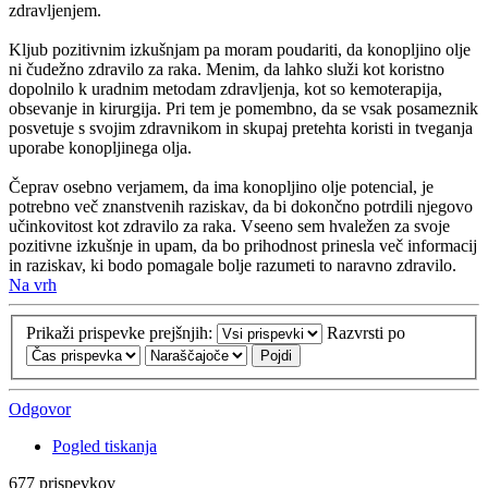
zdravljenjem.
Kljub pozitivnim izkušnjam pa moram poudariti, da konopljino olje
ni čudežno zdravilo za raka. Menim, da lahko služi kot koristno
dopolnilo k uradnim metodam zdravljenja, kot so kemoterapija,
obsevanje in kirurgija. Pri tem je pomembno, da se vsak posameznik
posvetuje s svojim zdravnikom in skupaj pretehta koristi in tveganja
uporabe konopljinega olja.
Čeprav osebno verjamem, da ima konopljino olje potencial, je
potrebno več znanstvenih raziskav, da bi dokončno potrdili njegovo
učinkovitost kot zdravilo za raka. Vseeno sem hvaležen za svoje
pozitivne izkušnje in upam, da bo prihodnost prinesla več informacij
in raziskav, ki bodo pomagale bolje razumeti to naravno zdravilo.
Na vrh
Prikaži prispevke prejšnjih:
Razvrsti po
Odgovor
Pogled tiskanja
677 prispevkov