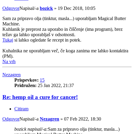
Odgovor
Napisal/-a
bozick
»
19 Dec 2018, 10:05
Sam za pripravo olja (tinktur, masla...) uporabljam Magical Butter
Machine.
Kuhlanik je preprost za uporabo in čiščenje (ima program), brez
težav ga lahko uporabljaš v odsotnosti.
Tukaj
si lahko ogledate še recept in potek.
Kuhalnika ne uporabljam več, če koga zanima me lahko kontaktira
(PM).
Na vrh
Nezagren
Prispevkov:
15
Pridružen:
25 Jan 2022, 21:37
Re: hemp oil a cure for cancer!
Citiram
Odgovor
Napisal/-a
Nezagren
»
07 Feb 2022, 18:30
bozick napisal/-a:
Sam za pripravo olja (tinktur, masla...)