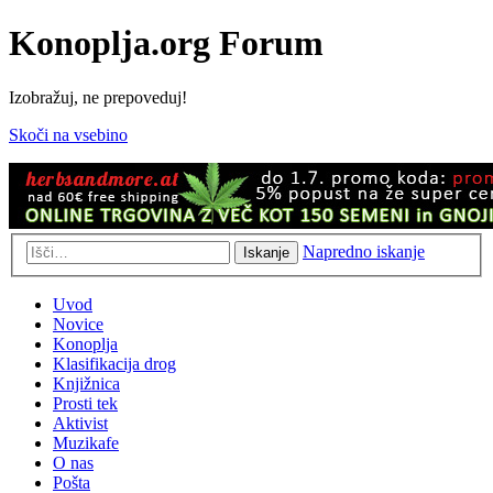
Konoplja.org Forum
Izobražuj, ne prepoveduj!
Skoči na vsebino
Napredno iskanje
Iskanje
Uvod
Novice
Konoplja
Klasifikacija drog
Knjižnica
Prosti tek
Aktivist
Muzikafe
O nas
Pošta