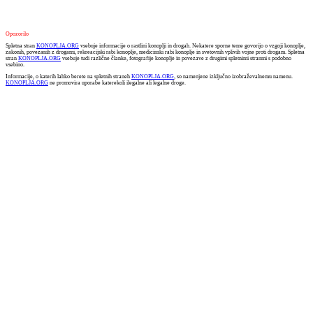
Opozorilo
Spletna stran
KONOPLJA.ORG
vsebuje informacije o rastlini konoplji in drogah. Nekatere sporne teme govorijo o vzgoji konoplje,
zakonih, povezanih z drogami, rekreacijski rabi konoplje, medicinski rabi konoplje in svetovnih vplivih vojne proti drogam. Spletna
stran
KONOPLJA.ORG
vsebuje tudi različne članke, fotografije konoplje in povezave z drugimi spletnimi stranmi s podobno
vsebino.
Informacije, o katerih lahko berete na spletnih straneh
KONOPLJA.ORG
, so namenjene izključno izobraževalnemu namenu.
KONOPLJA.ORG
ne promovira uporabe katerekoli ilegalne ali legalne droge.