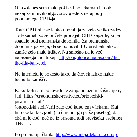
Ojla - danes sem malo poklical po lekarnah in dobil
nekaj zanimivih odgovorov glede zmeraj bolj
popularnega CBD-ja.
Torej CBD olje se lahko uporablja za zelo veliko zadev
- v lekarnah so se pričele prodajati CBD kapsule, ki pa
spadajo pod prehranska dopolnila. Za prehranska
dopolnila pa velja, da se po novih EU uredbah lahko
zapiše zelo malo trditev. Na splošno pa je več
napisanega tudi tukaj -
http://kightoncannabis.com/did-
the-fda-ban-cbd/
Na internetu je pogosto tako, da človek lahko najde
točno to kar išče.
Kakorkoli sam ponavadi ne zaupam raznim šušmarjem,
[url=https://ergonomske-resitve.eu/ortopedski-
pisarniski-stoli/
]ortopedski stoli[/url] zato cbd kupujem v lekarni. Kaj
hitro se lahko zgodi (na črnem trgu pa še posebej), da
cbd ni le cbd, pač pa je prisotna tudi previsoka vsebnost
THC-ja.
Po prebiranju članka
http://www.moja-lekarna.com/p-