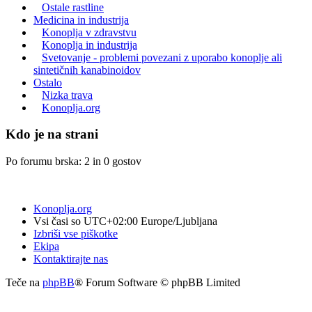
Ostale rastline
Medicina in industrija
Konoplja v zdravstvu
Konoplja in industrija
Svetovanje - problemi povezani z uporabo konoplje ali
sintetičnih kanabinoidov
Ostalo
Nizka trava
Konoplja.org
Kdo je na strani
Po forumu brska: 2 in 0 gostov
Konoplja.org
Vsi časi so UTC+02:00 Europe/Ljubljana
Izbriši vse piškotke
Ekipa
Kontaktirajte nas
Teče na
phpBB
® Forum Software © phpBB Limited