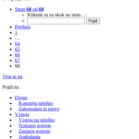
Stran
68
od
68
Kliknite tu za skok na stran…:
Prejšnja
1
…
64
65
66
67
68
Vrni se na
Pojdi na
Droga
Konoplja splošno
Zakonodaja in pravo
Vzgoja
Vzgoja na splošno
Notranje gojenje
Zunanje gojenje
Ambulanta