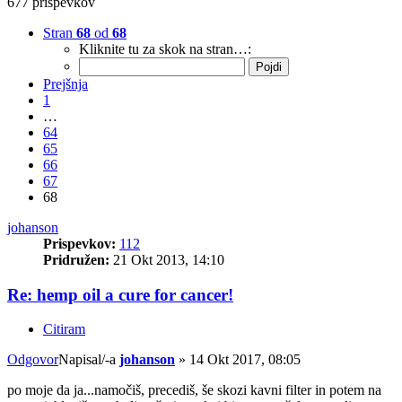
677 prispevkov
Stran
68
od
68
Kliknite tu za skok na stran…:
Prejšnja
1
…
64
65
66
67
68
johanson
Prispevkov:
112
Pridružen:
21 Okt 2013, 14:10
Re: hemp oil a cure for cancer!
Citiram
Odgovor
Napisal/-a
johanson
»
14 Okt 2017, 08:05
po moje da ja...namočiš, precediš, še skozi kavni filter in potem na