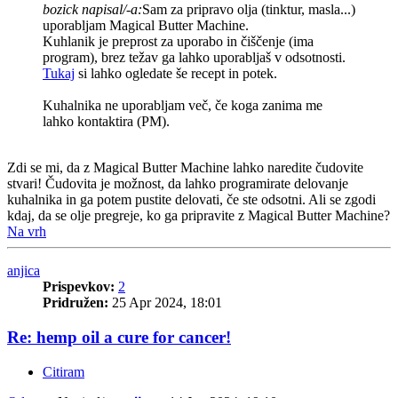
bozick napisal/-a:
Sam za pripravo olja (tinktur, masla...)
uporabljam Magical Butter Machine.
Kuhlanik je preprost za uporabo in čiščenje (ima
program), brez težav ga lahko uporabljaš v odsotnosti.
Tukaj
si lahko ogledate še recept in potek.
Kuhalnika ne uporabljam več, če koga zanima me
lahko kontaktira (PM).
Zdi se mi, da z Magical Butter Machine lahko naredite čudovite
stvari! Čudovita je možnost, da lahko programirate delovanje
kuhalnika in ga potem pustite delovati, če ste odsotni. Ali se zgodi
kdaj, da se olje pregreje, ko ga pripravite z Magical Butter Machine?
Na vrh
anjica
Prispevkov:
2
Pridružen:
25 Apr 2024, 18:01
Re: hemp oil a cure for cancer!
Citiram