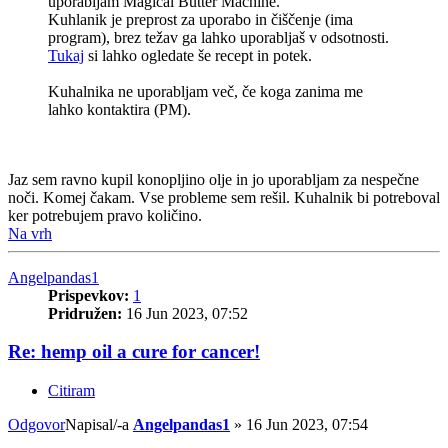
uporabljam Magical Butter Machine.
Kuhlanik je preprost za uporabo in čiščenje (ima
program), brez težav ga lahko uporabljaš v odsotnosti.
Tukaj
si lahko ogledate še recept in potek.
Kuhalnika ne uporabljam več, če koga zanima me
lahko kontaktira (PM).
Jaz sem ravno kupil konopljino olje in jo uporabljam za nespečne
noči. Komej čakam. Vse probleme sem rešil. Kuhalnik bi potreboval
ker potrebujem pravo količino.
Na vrh
Angelpandas1
Prispevkov:
1
Pridružen:
16 Jun 2023, 07:52
Re: hemp oil a cure for cancer!
Citiram
Odgovor
Napisal/-a
Angelpandas1
»
16 Jun 2023, 07:54