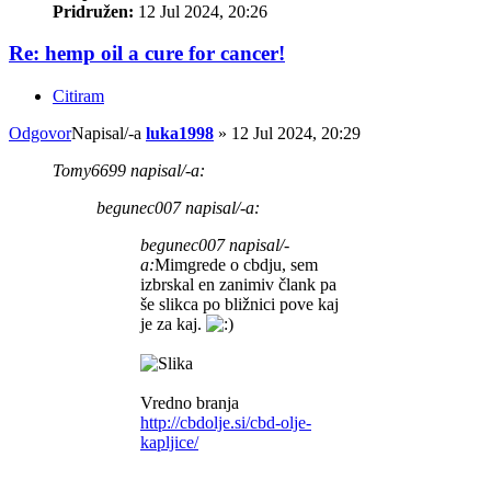
Pridružen:
12 Jul 2024, 20:26
Re: hemp oil a cure for cancer!
Citiram
Odgovor
Napisal/-a
luka1998
»
12 Jul 2024, 20:29
Tomy6699 napisal/-a:
begunec007 napisal/-a:
begunec007 napisal/-
a:
Mimgrede o cbdju, sem
izbrskal en zanimiv člank pa
še slikca po bližnici pove kaj
je za kaj.
Vredno branja
http://cbdolje.si/cbd-olje-
kapljice/