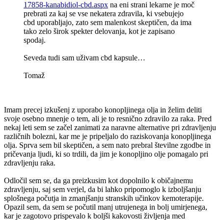
17858-kanabidiol-cbd.aspx
na eni strani lekarne je moč
prebrati za kaj se vse nekatera zdravila, ki vsebujejo
cbd uporabljajo, zato sem malenkost skeptičen, da ima
tako zelo širok spekter delovanja, kot je zapisano
spodaj.
Seveda tudi sam uživam cbd kapsule…
Tomaž
Imam precej izkušenj z uporabo konopljinega olja in želim deliti
svoje osebno mnenje o tem, ali je to resnično zdravilo za raka. Pred
nekaj leti sem se začel zanimati za naravne alternative pri zdravljenju
različnih bolezni, kar me je pripeljalo do raziskovanja konopljinega
olja. Sprva sem bil skeptičen, a sem nato prebral številne zgodbe in
pričevanja ljudi, ki so trdili, da jim je konopljino olje pomagalo pri
zdravljenju raka.
Odločil sem se, da ga preizkusim kot dopolnilo k običajnemu
zdravljenju, saj sem verjel, da bi lahko pripomoglo k izboljšanju
splošnega počutja in zmanjšanju stranskih učinkov kemoterapije.
Opazil sem, da sem se počutil manj utrujenega in bolj umirjenega,
kar je zagotovo prispevalo k boljši kakovosti življenja med