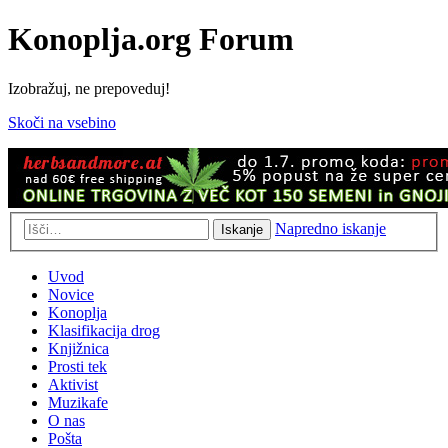
Konoplja.org Forum
Izobražuj, ne prepoveduj!
Skoči na vsebino
Napredno iskanje
Iskanje
Uvod
Novice
Konoplja
Klasifikacija drog
Knjižnica
Prosti tek
Aktivist
Muzikafe
O nas
Pošta