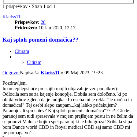
1 prispevkov • Stran
1
od
1
Klariss11
Prispevkov:
28
Pridružen:
10 Jan 2020, 12:17
Kaj sploh pomeni domačica??
Citiram
Citiram
Odgovor
Napisal/-a
Klariss11
»
09 Maj 2023, 19:23
Pozdravljeni
Imam epilepsijo(v prejsnjih mojih objavah je vec podatkov).
Odlocila sem se za kajenje konoplje. Dobila sem določeno, ki po
obliki vrhov zgleda da je indijka. Ta oseba mi je rekla:"Je močna in
domačica!" Tej osebi slepo zaupam...kaj lahko pričakujem?
Paranoje ali sprostitev? Kaj sploh pomeni "domačica"?? :?: Glede
paranoj sem tudi sprasevala v mojem prejšnjem postu in ne želim da
se ponovi Malo se bojim spet paranoj ki je bilo groza! Zrihtala si pa
bom Dance world CBD in Royal medical CBD,saj samo CBD mi
ne pomaga več...