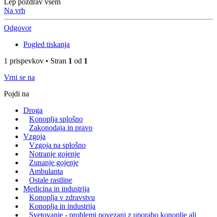
Lep pozdrav vsem
Na vrh
Odgovor
Pogled tiskanja
1 prispevkov • Stran
1
od
1
Vrni se na
Pojdi na
Droga
Konoplja splošno
Zakonodaja in pravo
Vzgoja
Vzgoja na splošno
Notranje gojenje
Zunanje gojenje
Ambulanta
Ostale rastline
Medicina in industrija
Konoplja v zdravstvu
Konoplja in industrija
Svetovanje - problemi povezani z uporabo konoplje ali