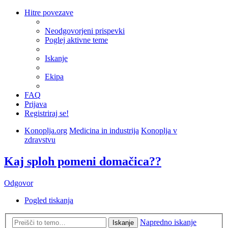
Hitre povezave
Neodgovorjeni prispevki
Poglej aktivne teme
Iskanje
Ekipa
FAQ
Prijava
Registriraj se!
Konoplja.org
Medicina in industrija
Konoplja v
zdravstvu
Kaj sploh pomeni domačica??
Odgovor
Pogled tiskanja
Napredno iskanje
Iskanje